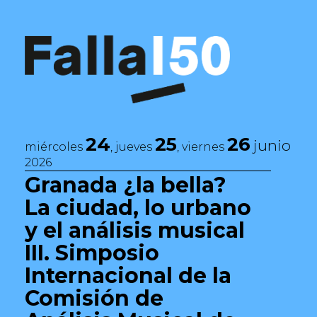
Saltar al contenido
Navegación principal
24
25
26
junio
miércoles
, jueves
, viernes
2026
Granada ¿la bella?
La ciudad, lo urbano
y el análisis musical
III. Simposio
Internacional de la
Comisión de