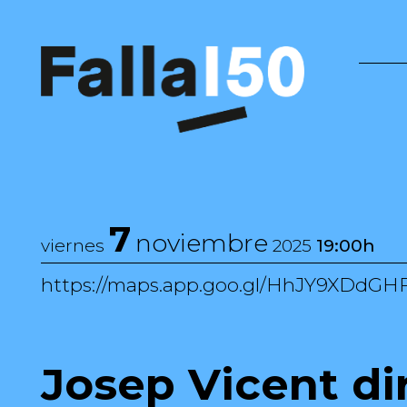
Saltar al contenido
Navegación principal
7
noviembre
viernes
2025
19:00h
https://maps.app.goo.gl/HhJY9XDdGH
Josep Vicent di