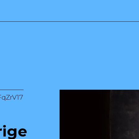
FqZrV17
rige