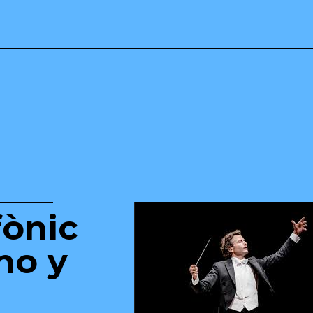
fònic
no y