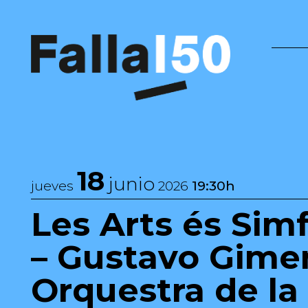
Saltar al contenido
Navegación principal
18
junio
jueves
2026
19:30h
Les Arts és Sim
– Gustavo Gime
Orquestra de la