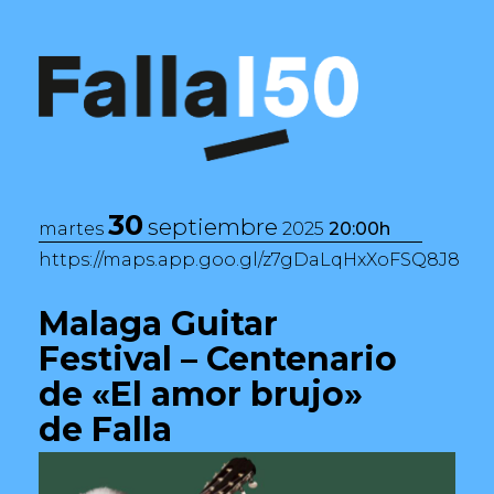
Saltar al contenido
Navegación principal
30
septiembre
martes
2025
20:00h
https://maps.app.goo.gl/z7gDaLqHxXoFSQ8J8
Malaga Guitar
Festival – Centenario
de «El amor brujo»
de Falla