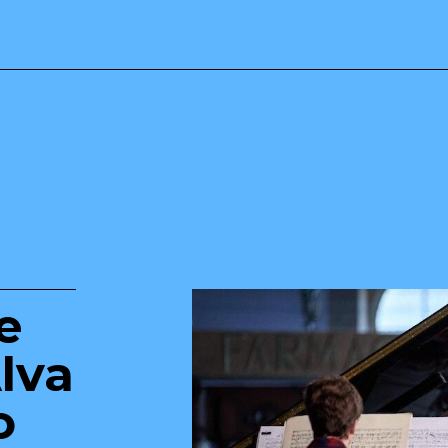
e
Alva
o