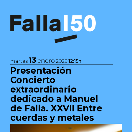
Saltar al contenido
Navegación principal
13
enero
martes
2026
12:15h
Presentación
Concierto
extraordinario
dedicado a Manuel
de Falla. XXVII Entre
cuerdas y metales