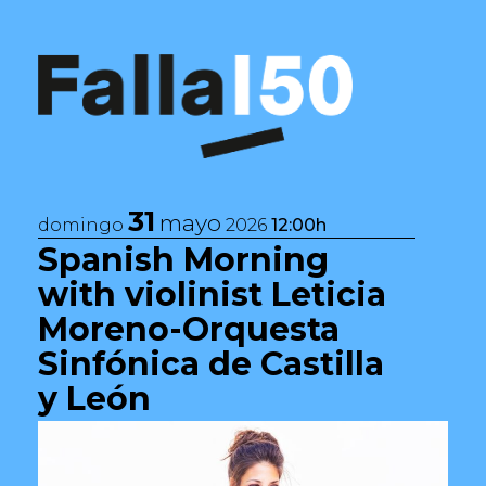
Saltar al contenido
Navegación principal
31
mayo
domingo
2026
12:00h
Spanish Morning
with violinist Leticia
Moreno-Orquesta
Sinfónica de Castilla
y León